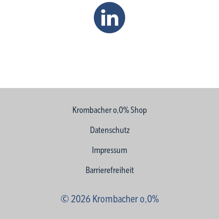
Linkedin
Krombacher o,0% Shop
Datenschutz
Impressum
Barrierefreiheit
©
2026 Krombacher o,0%