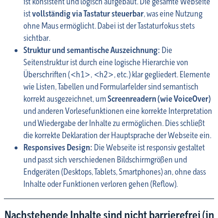
ist konsistent und logisch aufgebaut. Die gesamte Webseite
ist
vollständig via Tastatur steuerbar
, was eine Nutzung
ohne Maus ermöglicht. Dabei ist der Tastaturfokus stets
sichtbar.
Struktur und semantische Auszeichnung:
Die
Seitenstruktur ist durch eine logische Hierarchie von
Überschriften (<h1>, <h2>, etc.) klar gegliedert. Elemente
wie Listen, Tabellen und Formularfelder sind semantisch
korrekt ausgezeichnet, um
Screenreadern (wie VoiceOver)
und anderen Vorlesefunktionen eine korrekte Interpretation
und Wiedergabe der Inhalte zu ermöglichen. Dies schließt
die korrekte Deklaration der Hauptsprache der Webseite ein.
Responsives Design:
Die Webseite ist responsiv gestaltet
und passt sich verschiedenen Bildschirmgrößen und
Endgeräten (Desktops, Tablets, Smartphones) an, ohne dass
Inhalte oder Funktionen verloren gehen (Reflow).
Nachstehende Inhalte sind nicht barrierefrei (in